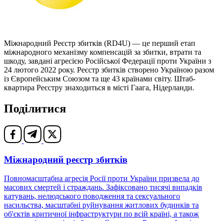
Міжнародний Реєстр збитків (RD4U) — це перший етап
міжнародного механізму компенсацій за збитки, втрати та
шкоду, завдані агресією Російської Федерації проти України з
24 лютого 2022 року. Реєстр збитків створено Україною разом
із Європейським Союзом та ще 43 країнами світу. Штаб-
квартира Реєстру знаходиться в місті Гаага, Нідерланди.
Поділитися
Міжнародний реєстр збитків
Повномасштабна агресія Росії проти України призвела до
масових смертей і страждань. Зафіксовано тисячі випадків
катувань, нелюдського поводження та сексуального
насильства, масштабні руйнування житлових будинків та
об'єктів критичної інфраструктури по всій країні, а також