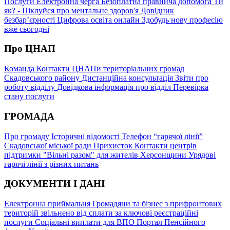
Послуги
Електронна черга
Безоплатна правнича допомога
Ти
як? - Піклуйся про ментальне здоров'я
Довідник
безбар’єрності
Цифрова освіта онлайн
Здобудь нову професію
вже сьогодні
Про ЦНАП
Команда
Контакти
ЦНАПи територіальних громад
Скадовського району
Дистанційна консультація
Звіти про
роботу відділу
Довідкова інформація про відділ
Перевірка
стану послуги
ГРОМАДА
Про громаду
Історичні відомості
Телефон “гарячої лінії”
Скадовської міської ради
Прихисток
Контакти центрів
підтримки "Вільні разом" для жителів Херсонщини
Урядові
гарячі лінії з різних питань
ДОКУМЕНТИ І ДАНІ
Електронна приймальня
Громадяни та бізнес з прифронтових
територій звільнено від сплати за ключові реєстраційні
послуги
Соціальні виплати для ВПО
Портал Пенсійного