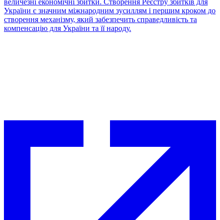
величезні економічні збитки. Створення Реєстру збитків для
України є значним міжнародним зусиллям і першим кроком до
створення механізму, який забезпечить справедливість та
компенсацію для України та її народу.