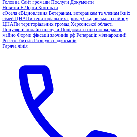
Головна
Сайт громади
Послуги
Документи
Новини
Е-Черга
Контакти
єОселя
єВідновлення
Ветеранам, ветеранкам та членам їхніх
сімей
ЦНАПи територіальних громад Скадовського району
ЦНАПи територіальних громад Херсонської області
Популярні онлайн послуги
Повідомити про пошкоджене
майно
Форми фіксації злочинів рф
Репарації: міжнародний
Реєстр збитків
Розшук спадкоємців
Гаряча лінія