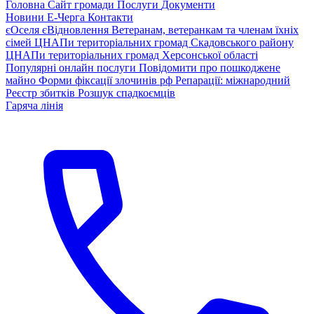
Головна
Сайт громади
Послуги
Документи
Новини
Е-Черга
Контакти
єОселя
єВідновлення
Ветеранам, ветеранкам та членам їхніх
сімей
ЦНАПи територіальних громад Скадовського району
ЦНАПи територіальних громад Херсонської області
Популярні онлайн послуги
Повідомити про пошкоджене
майно
Форми фіксації злочинів рф
Репарації: міжнародний
Реєстр збитків
Розшук спадкоємців
Гаряча лінія