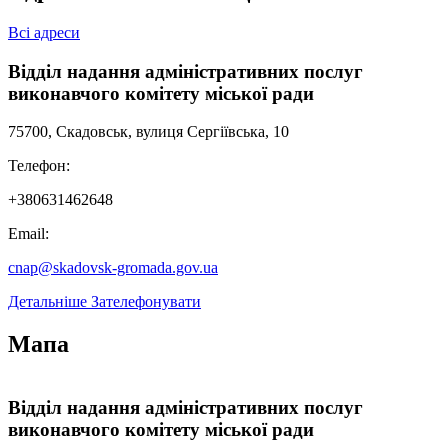
Подання інформаційного повідомлення про пошкоджене та
знищене нерухоме майно внаслідок бойових дій,
Всі адреси
терористичних актів, диверсій, спричинених військовою
агресією Російської Федерації
Відділ надання адміністративних послуг
виконавчого комітету міської ради
75700, Скадовськ, вулиця Сергіївська, 10
Телефон:
+380631462648
Email:
cnap@skadovsk-gromada.gov.ua
Детальніше
Зателефонувати
Мапа
Leaflet
|
Мінрегіон
;
qgis2web
·
QGIS
©
OSM UA volunteer's server
+
Відділ надання адміністративних послуг
виконавчого комітету міської ради
−