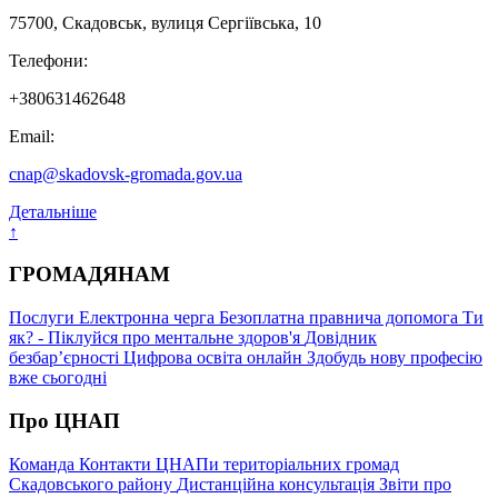
75700, Скадовськ, вулиця Сергіївська, 10
Телефони:
+380631462648
Email:
cnap@skadovsk-gromada.gov.ua
Детальніше
↑
ГРОМАДЯНАМ
Послуги
Електронна черга
Безоплатна правнича допомога
Ти
як? - Піклуйся про ментальне здоров'я
Довідник
безбар’єрності
Цифрова освіта онлайн
Здобудь нову професію
вже сьогодні
Про ЦНАП
Команда
Контакти
ЦНАПи територіальних громад
Скадовського району
Дистанційна консультація
Звіти про