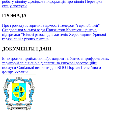
роботу відділу
Довідкова інформація про відділ
Перевірка
стану послуги
ГРОМАДА
Про громаду
Історичні відомості
Телефон “гарячої лінії”
Скадовської міської ради
Прихисток
Контакти центрів
підтримки "Вільні разом" для жителів Херсонщини
Урядові
гарячі лінії з різних питань
ДОКУМЕНТИ І ДАНІ
Електронна приймальня
Громадяни та бізнес з прифронтових
територій звільнено від сплати за ключові реєстраційні
послуги
Соціальні виплати для ВПО
Портал Пенсійного
фонду України